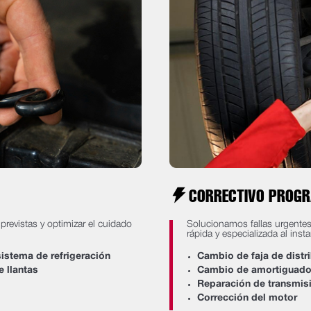
CORRECTIVO PROG
revistas y optimizar el cuidado
Solucionamos fallas urgentes
rápida y especializada al insta
sistema de refrigeración
Cambio de faja de distr
 llantas
Cambio de amortiguado
Reparación de transmis
Corrección del motor