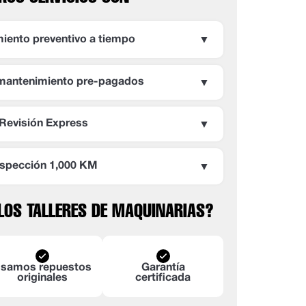
iento preventivo a tiempo
▼
entivo te ayuda a ahorrar tiempo y dinero.
 mantenimiento pre-pagados
▼
stros planes de Maquinarias MAX.
Revisión Express
▼
o récord con los mejores profesionales.
nspección 1,000 KM
▼
us kilómetrajes en condiciones optimas.
 LOS TALLERES DE MAQUINARIAS?
samos repuestos
Garantía
originales
certificada