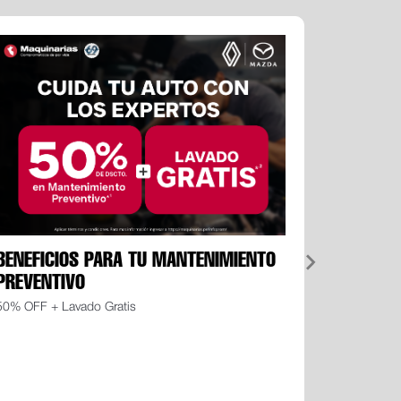
BENEFICIOS PARA TU MANTENIMIENTO
DEJA TU
PREVENTIVO
SIGUIEN
50% OFF + Lavado Gratis
Servicio com