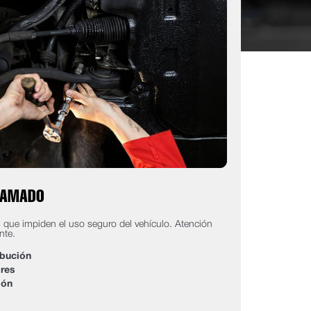
RAMADO
 que impiden el uso seguro del vehículo. Atención
nte.
ibución
res
ión