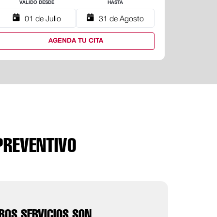
VALIDO DESDE
HASTA
VALI
01 de Julio
31 de Agosto
01
AGENDA TU CITA
PREVENTIVO
ROS SERVICIOS SON