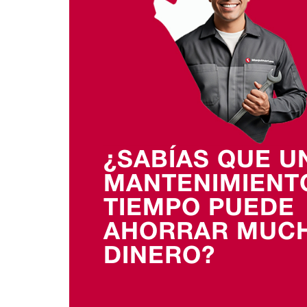
¿SABÍAS QUE U
MANTENIMIENT
TIEMPO PUEDE
AHORRAR MUC
DINERO?