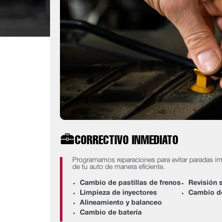
CORRECTIVO INMEDIATO
Programamos reparaciones para evitar paradas imp
de tu auto de manera eficiente.
Cambio de pastillas de frenos
Revisión 
Limpieza de inyectores
Cambio de
Alineamiento y balanceo
Cambio de batería